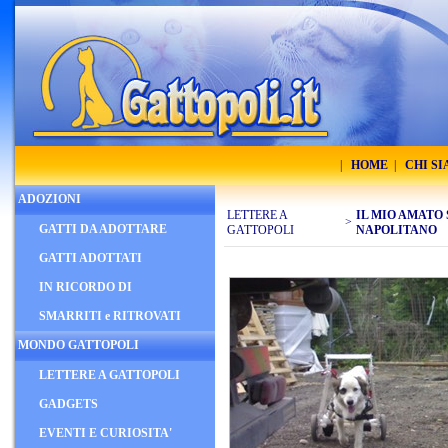
|
HOME
|
CHI S
ADOZIONI
LETTERE A
IL MIO AMATO 
>
GATTI DA ADOTTARE
GATTOPOLI
NAPOLITANO
GATTI ADOTTATI
IN RICORDO DI
SMARRITI e RITROVATI
MONDO GATTOPOLI
LETTERE A GATTOPOLI
GADGETS
EVENTI E CURIOSITA'