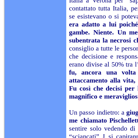
Italia a Verona per sap
contattato tutta Italia, 
se esistevano o si poteva
era adatto a lui poiché
gambe. Niente. Un mese
subentrata la necrosi c
consiglio a tutte le pers
che decisione e respons
erano divise al 50% tra 
fu, ancora una volta
attaccamento alla vita,
Fu così che decisi per 
magnifico e meraviglios
Un passo indietro: a
giug
me chiamato Pischellett
sentire solo vedendo di 
“sciancati” J si capira