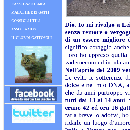
RASSEGNA STAMPA
MALATTIE DEI GATTI
CONSIGLI UTILI
Dio. Io mi rivolgo a Lei
ASSOCIAZIONI
senza remore o vergogn
IL CLUB DI GATTOPOLI
di un essere migliore 
significo coraggio anche
Loro ho appreso quella
vademecum ed inculatami
Nell’aprile del 2009 v
Le evito le sofferenze d
dolce e nel mio DNA, a c
che da anni purtroppo vi
tutti dai 13 ai 14 anni
erano 42 ed ora 16 gatti
farla breve lo adottai, ho
ridarle un luogo d’amore