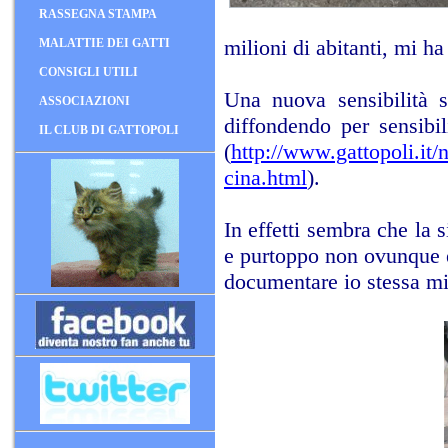
RASSEGNA STAMPA
milioni di abitanti, mi ha
MALATTIE DEI GATTI
CONSIGLI UTILI
Una nuova sensibilità s
ASSOCIAZIONI
diffondendo per sensib
IL CLUB DI GATTOPOLI
(
http://www.gattopoli.it/
cina.html
).
In effetti sembra che la
e purtoppo non ovunque 
documentare io stessa mi