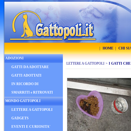
|
HOME
|
CHI S
ADOZIONI
LETTERE A GATTOPOLI
>
I GATTI CH
GATTI DA ADOTTARE
GATTI ADOTTATI
IN RICORDO DI
SMARRITI e RITROVATI
MONDO GATTOPOLI
LETTERE A GATTOPOLI
GADGETS
EVENTI E CURIOSITA'