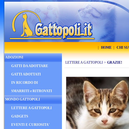
|
HOME
|
CHI S
ADOZIONI
LETTERE A GATTOPOLI
>
GRAZIE!
GATTI DA ADOTTARE
GATTI ADOTTATI
IN RICORDO DI
SMARRITI e RITROVATI
MONDO GATTOPOLI
LETTERE A GATTOPOLI
GADGETS
EVENTI E CURIOSITA'