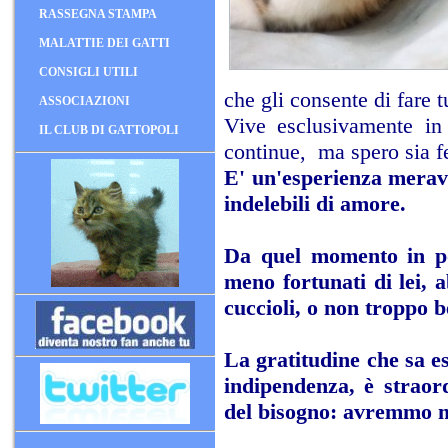
RASSEGNA STAMPA
MALATTIE DEI GATTI
CONSIGLI UTILI
che gli consente di fare t
ASSOCIAZIONI
Vive esclusivamente in
IL CLUB DI GATTOPOLI
continue, ma spero sia fe
E' un'esperienza meravig
indelebili di amore.
Da quel momento in po
meno fortunati di lei, 
cuccioli, o non troppo bell
La gratitudine che sa e
indipendenza, è straor
del bisogno: avremmo m