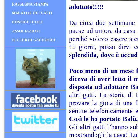
RASSEGNA STAMPA
adottato!!!!!
MALATTIE DEI GATTI
Da circa due settimane i
CONSIGLI UTILI
paese ad un’ora da casa m
ASSOCIAZIONI
perché volevo essere sic
IL CLUB DI GATTOPOLI
15 giorni, posso dirvi 
splendida, dove è accud
Poco meno di un mese f
diceva di aver letto il 
disposta ad adottare B
altri gatti. La storia d
provare la gioia di una f
sentite telefonicamente e
Così le ho portato Balù.
Gli altri gatti l’hanno s
mostrandogli la casa! Lui