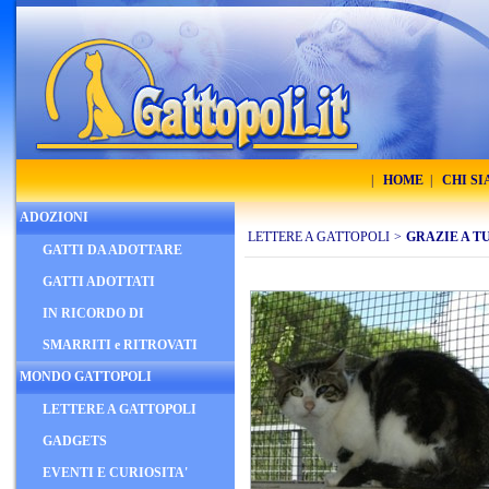
|
HOME
|
CHI S
ADOZIONI
LETTERE A GATTOPOLI
>
GRAZIE A TU
GATTI DA ADOTTARE
GATTI ADOTTATI
IN RICORDO DI
SMARRITI e RITROVATI
MONDO GATTOPOLI
LETTERE A GATTOPOLI
GADGETS
EVENTI E CURIOSITA'