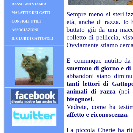
RASSEGNA STAMPA
Sempre meno si sterilizz
MALATTIE DEI GATTI
età, anche di razza. Io
CONSIGLI UTILI
buttato giù da una mac
ASSOCIAZIONI
colletto di pelliccia, vi
IL CLUB DI GATTOPOLI
Ovviamente stiamo cerca
E' comunque nutrito da 
smettono di giorno e di 
abbandoni siano diminu
tanti lettori di Gatto
animali di razza
(noi
bisognosi
.
Vedrete, come ha testim
affetto e riconoscenza.
La piccola Cherie ha rit