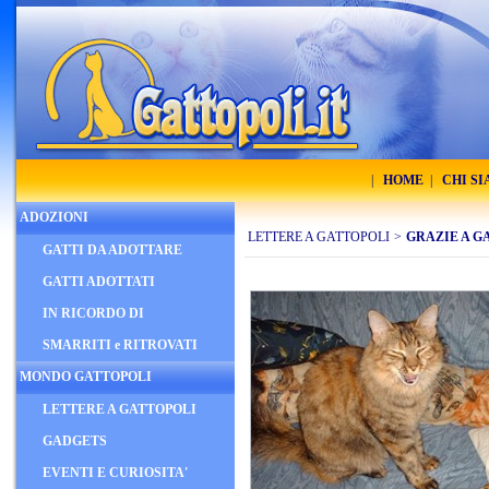
|
HOME
|
CHI S
ADOZIONI
LETTERE A GATTOPOLI
>
GRAZIE A G
GATTI DA ADOTTARE
GATTI ADOTTATI
IN RICORDO DI
SMARRITI e RITROVATI
MONDO GATTOPOLI
LETTERE A GATTOPOLI
GADGETS
EVENTI E CURIOSITA'