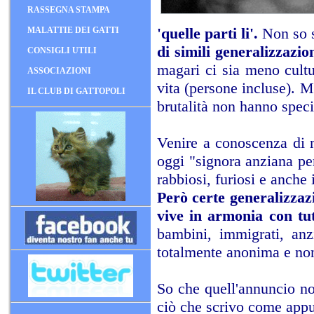
RASSEGNA STAMPA
'quelle parti li'.
Non so s
MALATTIE DEI GATTI
di simili generalizzazion
CONSIGLI UTILI
magari ci sia meno cultu
ASSOCIAZIONI
vita (persone incluse). M
IL CLUB DI GATTOPOLI
brutalità non hanno speci
Venire a conoscenza di ma
oggi "signora anziana pe
rabbiosi, furiosi e anche 
Però certe generalizzaz
vive in armonia con tutt
bambini, immigrati, anzi
totalmente anonima e non 
So che quell'annuncio no
ciò che scrivo come appu