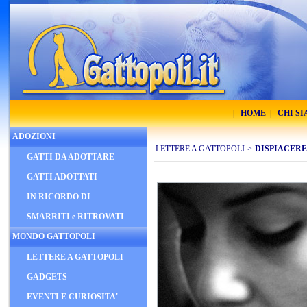
|
HOME
|
CHI S
ADOZIONI
LETTERE A GATTOPOLI
>
DISPIACERE
GATTI DA ADOTTARE
GATTI ADOTTATI
IN RICORDO DI
SMARRITI e RITROVATI
MONDO GATTOPOLI
LETTERE A GATTOPOLI
GADGETS
EVENTI E CURIOSITA'