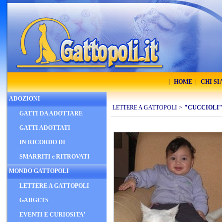
|
HOME
|
CHI S
ADOZIONI
LETTERE A GATTOPOLI
>
"CUCCIOLI
GATTI DA ADOTTARE
GATTI ADOTTATI
IN RICORDO DI
SMARRITI e RITROVATI
MONDO GATTOPOLI
LETTERE A GATTOPOLI
GADGETS
EVENTI E CURIOSITA'