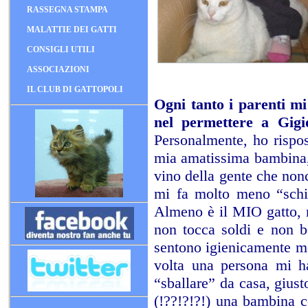
RASSEGNA STAMPA
MALATTIE DEI GATTI
CONSIGLI UTILI
ASSOCIAZIONI
IL CLUB DI GATTOPOLI
Ogni tanto i parenti m
nel permettere a Gigi
Personalmente, ho rispost
mia amatissima bambina, c
vino della gente che nonc
mi fa molto meno “schif
Almeno è il MIO gatto, m
non tocca soldi e non b
sentono igienicamente mo
volta una persona mi ha
“sballare” da casa, giust
(!??!?!?!) una bambina c