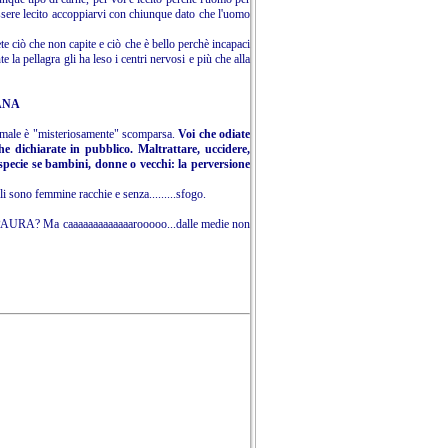
ssere lecito accoppiarvi con chiunque dato che l'uomo
ete ciò che non capite e ciò che è bello perchè incapaci
 la pellagra gli ha leso i centri nervosi e più che alla
ANA
nimale è "misteriosamente" scomparsa.
Voi che odiate
he dichiarate in pubblico. Maltrattare, uccidere,
specie se bambini, donne o vecchi: la perversione
li sono femmine racchie e senza.........sfogo.
 Ma caaaaaaaaaaaaarooooo...dalle medie non