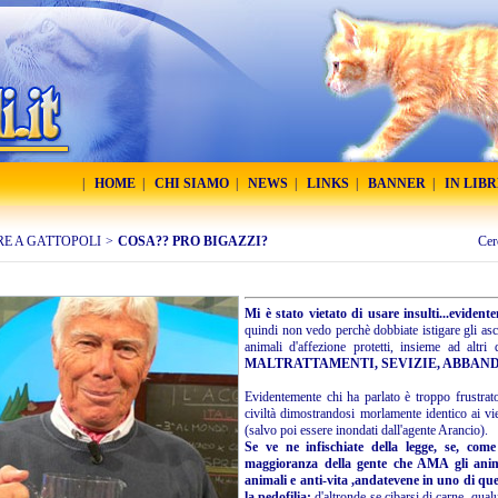
|
HOME
|
CHI SIAMO
|
NEWS
|
LINKS
|
BANNER
|
IN LIB
RE A GATTOPOLI
>
COSA?? PRO BIGAZZI?
Cer
Mi è stato vietato di usare insulti...eviden
quindi non vedo perchè dobbiate istigare gli ascol
animali d'affezione protetti, insieme ad altri
MALTRATTAMENTI, SEVIZIE, ABBAND
Evidentemente chi ha parlato è troppo frustrat
civiltà dimostrandosi morlamente identico ai vi
(salvo poi essere inondati dall'agente Arancio).
Se ve ne infischiate della legge, se, come
maggioranza della gente che AMA gli anima
animali e anti-vita ,andatevene in uno di qu
la pedofilia:
d'altronde se cibarsi di carne, qual