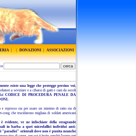
RERIA
|
|
DONAZIONI
|
ASSOCIAZIONI
ca
temente esiste una legge che protegge persino voi
,
tatori a seviziare e a cibarsi di gatti e cani da secoli
 dal
CODICE DI PROCEDURA PENALE DA
ONI.
o e represso sia per usare un minimo di ratio sia di
et-cong che trucidarono migliaia di soldati americani
 è evidente, ve ne infischiate della stragrande
li in barba a quei microfallici individui anti-
ei "paradisi" orientali dove non è punita neanche
unque tipo di carne, per voi è lecito perchè l'uomo per