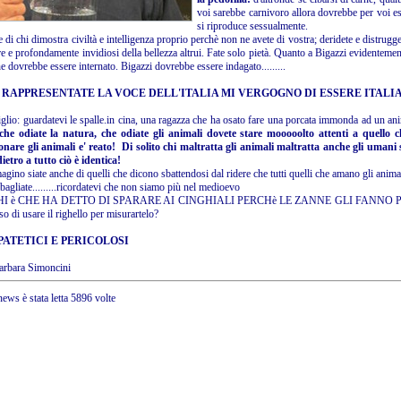
voi sarebbe carnivoro allora dovrebbe per voi e
si riproduce sessualmente.
e di chi dimostra civiltà e intelligenza proprio perchè non ne avete di vostra; deridete e distrugg
e e profondamente invidiosi della bellezza altrui. Fate solo pietà. Quanto a Bigazzi evidentemente
e dovrebbe essere internato. Bigazzi dovrebbe essere indagato.........
I RAPPRESENTATE LA VOCE DELL'ITALIA MI VERGOGNO DI ESSERE ITALI
glio: guardatevi le spalle.in cina, una ragazza che ha osato fare una porcata immonda ad un a
 che odiate la natura, che odiate gli animali dovete stare mooooolto attenti a quello c
are gli animali e' reato! Di solito chi maltratta gli animali maltratta anche gli umani 
ietro a tutto ciò è identica!
agino siate anche di quelli che dicono sbattendosi dal ridere che tutti quelli che amano gli anima
bagliate.........ricordatevi che non siamo più nel medioevo
CHI è CHE HA DETTO DI SPARARE AI CINGHIALI PERCHè LE ZANNE GLI FANNO PAURA?
o di usare il righello per misurartelo?
PATETICI E PERICOLOSI
arbara Simoncini
ews è stata letta 5896 volte