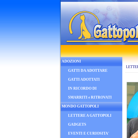
ADOZIONI
LETTE
GATTI DA ADOTTARE
GATTI ADOTTATI
IN RICORDO DI
SMARRITI e RITROVATI
MONDO GATTOPOLI
LETTERE A GATTOPOLI
GADGETS
EVENTI E CURIOSITA'