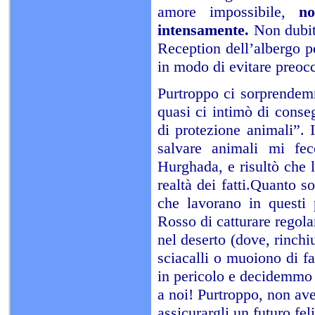
amore impossibile,
no
intensamente.
Non dubit
Reception dell’albergo pe
in modo di evitare preocc
Purtroppo ci sorprendemm
quasi ci intimò di conseg
di protezione animali”. I
salvare animali mi fec
Hurghada, e risultò che 
realtà dei fatti.Quanto 
che lavorano in questi 
Rosso di catturare regola
nel deserto (dove, rinchiu
sciacalli o muoiono di fa
in pericolo e decidemmo d
a noi! Purtroppo, non av
assicurargli un futuro fel