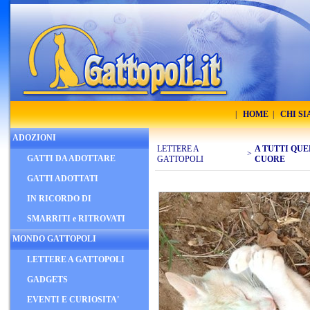
|
HOME
|
CHI S
ADOZIONI
LETTERE A
A TUTTI QUEL
>
GATTI DA ADOTTARE
GATTOPOLI
CUORE
GATTI ADOTTATI
IN RICORDO DI
SMARRITI e RITROVATI
MONDO GATTOPOLI
LETTERE A GATTOPOLI
GADGETS
EVENTI E CURIOSITA'