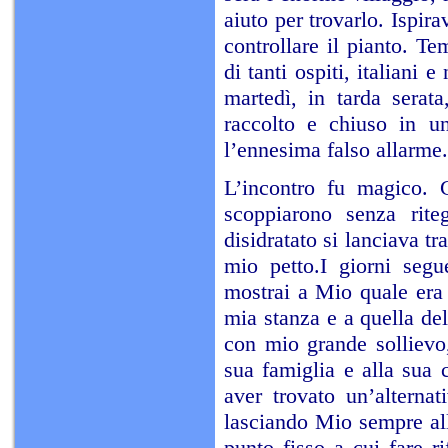
aiuto per trovarlo. Ispir
controllare il pianto. Te
di tanti ospiti, italiani 
martedì, in tarda serat
raccolto e chiuso in u
l’ennesima falso allarme.
L’incontro fu magico. 
scoppiarono senza rite
disidratato si lanciava t
mio petto.I giorni segu
mostrai a Mio quale era i
mia stanza e a quella del
con mio grande sollievo,
sua famiglia e alla sua 
aver trovato un’alternati
lasciando Mio sempre all
punto fisso a cui fare 