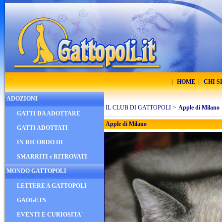
|
HOME
|
CHI 
ADOZIONI
IL CLUB DI GATTOPOLI
>
Apple di Milano
GATTI DA ADOTTARE
Apple di Milano
GATTI ADOTTATI
IN RICORDO DI
SMARRITI e RITROVATI
MONDO GATTOPOLI
LETTERE A GATTOPOLI
GADGETS
EVENTI E CURIOSITA'