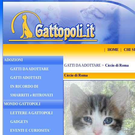
|
HOME
|
CHI 
ADOZIONI
GATTI DA ADOTTARE
>
Ciccio di Roma
GATTI DA ADOTTARE
Ciccio di Roma
GATTI ADOTTATI
IN RICORDO DI
SMARRITI e RITROVATI
MONDO GATTOPOLI
LETTERE A GATTOPOLI
GADGETS
EVENTI E CURIOSITA'