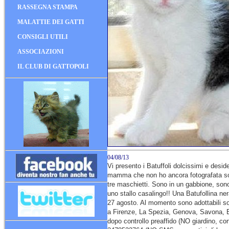
RASSEGNA STAMPA
MALATTIE DEI GATTI
CONSIGLI UTILI
ASSOCIAZIONI
IL CLUB DI GATTOPOLI
04/08/13
Vi presento i Batuffoli dolcissimi e desi
mamma che non ho ancora fotografata s
tre maschietti. Sono in un gabbione, son
uno stallo casalingo!! Una Batufollina ner
27 agosto. Al momento sono adottabili s
a Firenze, La Spezia, Genova, Savona, 
dopo controllo preaffido (NO giardino, cort