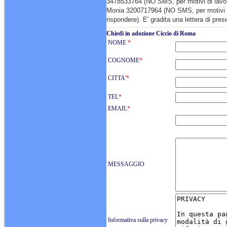
3478533764 (NO SMS, per motivi di lavo
Monia 3200717964 (NO SMS, per motivi 
rispondere). E' gradita una lettera di pre
Chiedi in adozione Ciccio di Roma
NOME
*
COGNOME
*
CITTA'
*
TEL
*
EMAIL
*
MESSAGGIO
Informativa sulla privacy