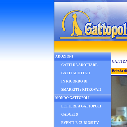
ADOZIONI
GATTI D
GATTI DA ADOTTARE
Belinda di
GATTI ADOTTATI
IN RICORDO DI
SMARRITI e RITROVATI
MONDO GATTOPOLI
LETTERE A GATTOPOLI
GADGETS
EVENTI E CURIOSITA'