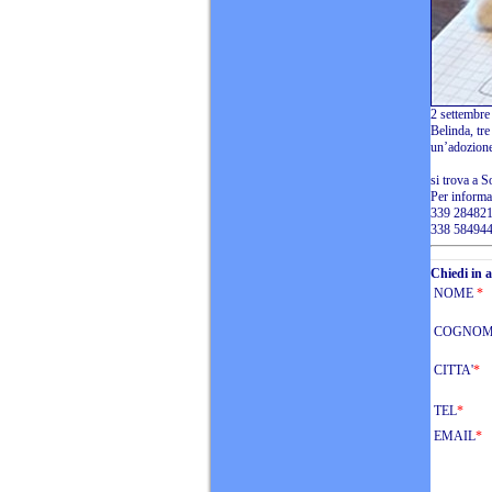
2 settembre
Belinda, tre
un’adozione
si trova a S
Per informa
339 28482
338 58494
Chiedi in 
NOME
*
COGNO
CITTA'
*
TEL
*
EMAIL
*