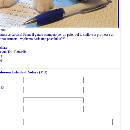
 2018
 mesi cerca casa! Prima il gattile scampato per un pelo, poi lo stallo e la promessa di
 poi sfumata...vogliamo darle una possibilità???
oliera.
zioni Tel. Raffaella
13
46
adozione Belinda di Soliera (MO)
ME
*