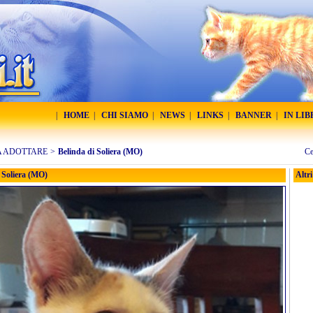
|
HOME
|
CHI SIAMO
|
NEWS
|
LINKS
|
BANNER
|
IN LI
A ADOTTARE
>
Belinda di Soliera (MO)
Ce
 Soliera (MO)
Altri