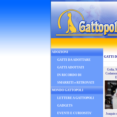
ADOZIONI
GATTI 
GATTI DA ADOTTARE
GATTI ADOTTATI
Golia,
Codamozz
IN RICORDO DI
E
SMARRITI e RITROVATI
MONDO GATTOPOLI
LETTERE A GATTOPOLI
GADGETS
EVENTI E CURIOSITA'
Joaquin 