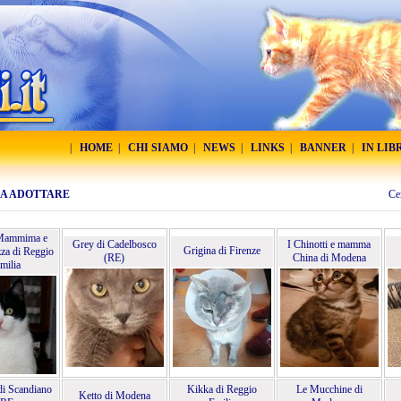
|
HOME
|
CHI SIAMO
|
NEWS
|
LINKS
|
BANNER
|
IN LIB
DA ADOTTARE
Ce
 Mammima e
Grey di Cadelbosco
I Chinotti e mamma
Grigina di Firenze
a di Reggio
(RE)
China di Modena
milia
di Scandiano
Kikka di Reggio
Le Mucchine di
Ketto di Modena