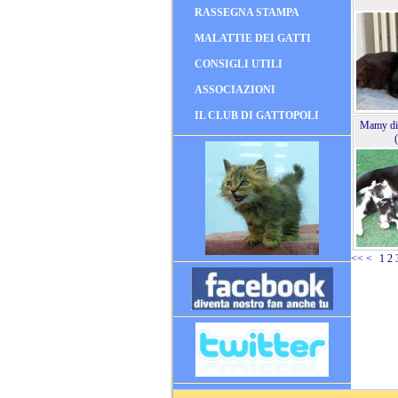
RASSEGNA STAMPA
MALATTIE DEI GATTI
CONSIGLI UTILI
ASSOCIAZIONI
IL CLUB DI GATTOPOLI
Mamy di
<<
<
1
2