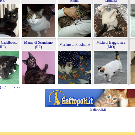
RE
Emilia
Modena
 Cadelbosco
Mamy di Scandiano
Micia di Baggiovara
Merlino di Frosinone
(RE)
(RE)
(MO)
3
4
5
...
>
>>
Gattopoli.it