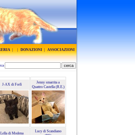
RERIA
|
|
DONAZIONI
|
ASSOCIAZIONI
rca
Jenny smarrita a
J-AX di Forlì
Quattro Castella (R.E.)
Lucy di Scandiano
Lella di Modena