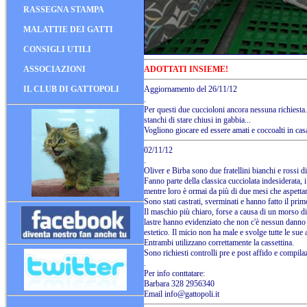
RASSEGNA STAMPA
MALATTIE DEI GATTI
CONSIGLI UTILI
ASSOCIAZIONI
ADOTTATI INSIEME!
IL CLUB DI GATTOPOLI
Aggiornamento del 26/11/12
.
Per questi due cuccioloni ancora nessuna richiesta
stanchi di stare chiusi in gabbia...
Vogliono giocare ed essere amati e coccoalti in cas
02/11/12
.
Oliver e Birba sono due fratellini bianchi e rossi d
Fanno parte della classica cucciolata indesiderata, i
mentre loro è ormai da più di due mesi che aspetta
Sono stati castrati, sverminati e hanno fatto il pri
Il maschio più chiaro, forse a causa di un morso d
lastre hanno evidenziato che non c'è nessun danno 
estetico. Il micio non ha male e svolge tutte le sue
Entrambi utilizzano correttamente la cassettina.
Sono richiesti controlli pre e post affido e compil
.
Per info conttatare:
Barbara 328 2956340
Email
info@gattopoli.it