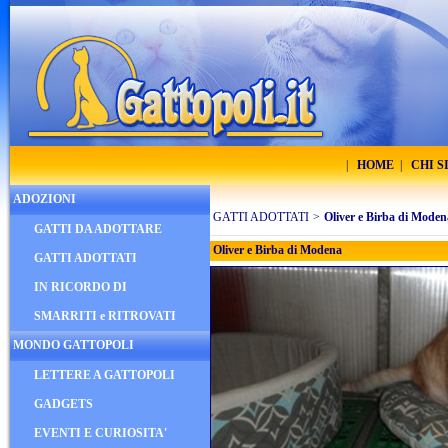
|
HOME
|
CHI 
ADOZIONI
GATTI ADOTTATI
>
Oliver e Birba di Moden
GATTI DA ADOTTARE
Oliver e Birba di Modena
GATTI ADOTTATI
IN RICORDO DI
SMARRITI e RITROVATI
MONDO GATTOPOLI
LETTERE A GATTOPOLI
GADGETS
EVENTI E CURIOSITA'