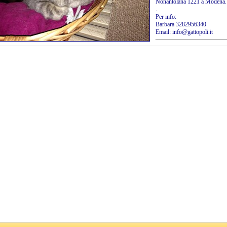
Nonantolana 1221 a Modena.
.
Per info:
Barbara 3282956340
Email: info@gattopoli.it