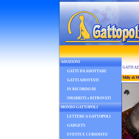
ADOZIONI
GATTI A
GATTI DA ADOTTARE
Milly di 
GATTI ADOTTATI
IN RICORDO DI
SMARRITI e RITROVATI
MONDO GATTOPOLI
LETTERE A GATTOPOLI
GADGETS
EVENTI E CURIOSITA'