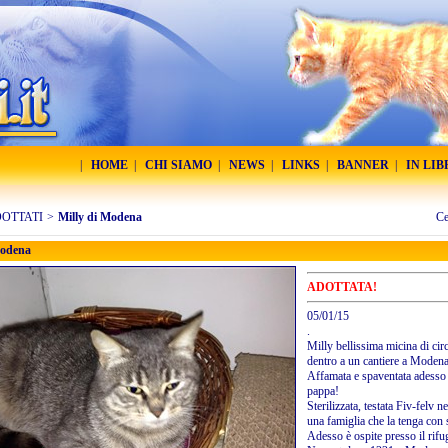
|
HOME
|
CHI SIAMO
|
NEWS
|
LINKS
|
BANNER
|
IN LI
DOTTATI
>
Milly di Modena
Ce
Modena
ADOTTATA!
05/01/15
.
Milly bellissima micina di ci
dentro a un cantiere a Modena
Affamata e spaventata adesso 
pappa!
Sterilizzata, testata Fiv-felv 
una famiglia che la tenga con 
Adesso è ospite presso il rif