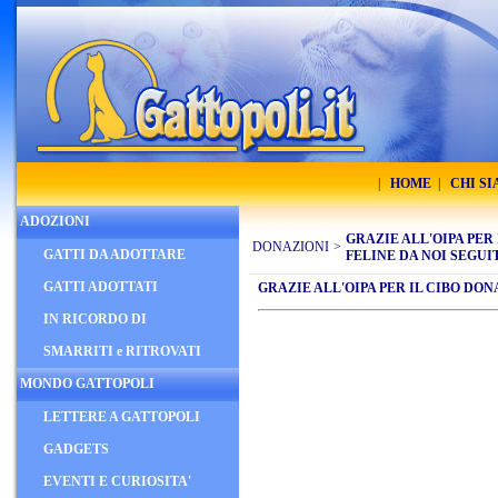
|
HOME
|
CHI S
ADOZIONI
GRAZIE ALL'OIPA PER
DONAZIONI
>
GATTI DA ADOTTARE
FELINE DA NOI SEGUIT
GATTI ADOTTATI
GRAZIE ALL'OIPA PER IL CIBO DON
IN RICORDO DI
SMARRITI e RITROVATI
MONDO GATTOPOLI
LETTERE A GATTOPOLI
GADGETS
EVENTI E CURIOSITA'