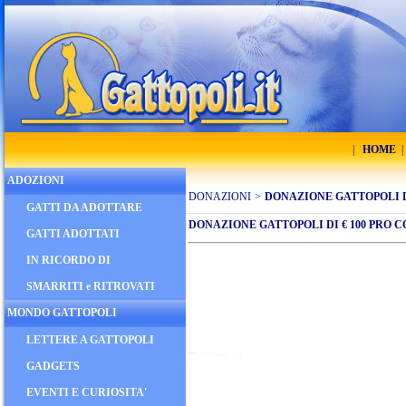
|
HOME
ADOZIONI
DONAZIONI
>
DONAZIONE GATTOPOLI DI
GATTI DA ADOTTARE
DONAZIONE GATTOPOLI DI € 100 PRO C
GATTI ADOTTATI
IN RICORDO DI
SMARRITI e RITROVATI
MONDO GATTOPOLI
LETTERE A GATTOPOLI
GADGETS
EVENTI E CURIOSITA'