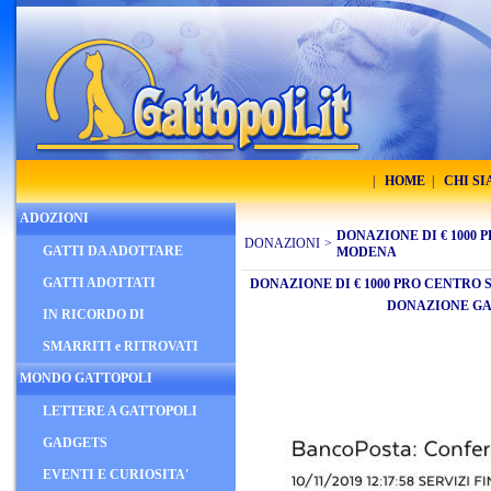
|
HOME
|
CHI S
ADOZIONI
DONAZIONE DI € 1000
DONAZIONI
>
GATTI DA ADOTTARE
MODENA
GATTI ADOTTATI
DONAZIONE DI € 1000 PRO CENTR
DONAZIONE GA
IN RICORDO DI
SMARRITI e RITROVATI
MONDO GATTOPOLI
LETTERE A GATTOPOLI
GADGETS
EVENTI E CURIOSITA'