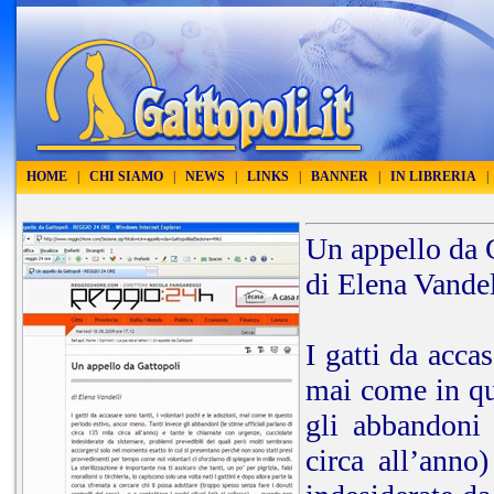
HOME
|
CHI SIAMO
|
NEWS
|
LINKS
|
BANNER
|
IN LIBRERIA
|
Un appello da 
di Elena Vandel
I gatti da acca
mai come in qu
gli abbandoni 
circa all’anno