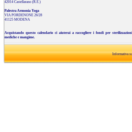
42014 Castellarano (R.E.)
Palestra Armonia Yoga
VIA PORDENONE 26/28
41125 MODENA
Acquistando questo calendario ci aiuterai a raccogliere i fondi per sterilizzazion
mediche e mangime.
Informativa s