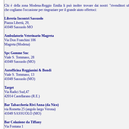
Chi è della zona Modena-Reggio Emilia li può inoltre trovare dai nostri "rivenditori uff
che cogliamo l'occasione per ringraziare per il grande aiuto offertoci:
Libreria Incontri Sassuolo
Piazza Libertà, 29,
41049 Sassuolo MO
Ambulatorio Veterinario Magreta
Via Don Franchini 106
Magreta (Modena)
Spc Gomme Snc
Viale S. Tommaso, 28
41049 Sassuolo (MO)
Autofficina Reggianini & Bondi
Viale S. Tommaso, 13
41049 Sassuolo (MO)
Target
Via Radici Sud,47
42014 Castellarano (R.E.)
Bar Tabaccheria Rivi Anna (da Nico)
via Rometta 25 (angolo largo Verona)
41049 SASSUOLO (MO)
Bar Colazione da Tiffany
Via Fontana 1