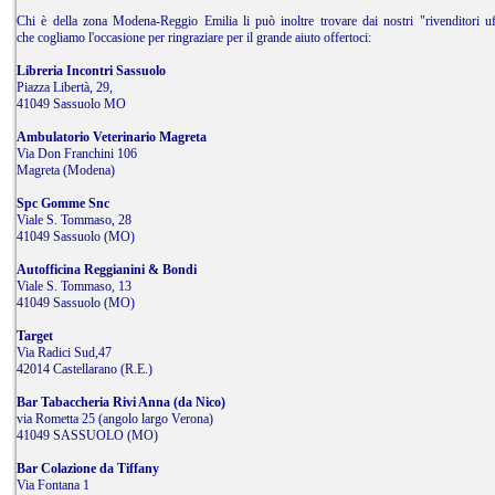
Chi è della zona Modena-Reggio Emilia li può inoltre trovare dai nostri "rivenditori uff
che cogliamo l'occasione per ringraziare per il grande aiuto offertoci:
Libreria Incontri Sassuolo
Piazza Libertà, 29,
41049 Sassuolo MO
Ambulatorio Veterinario Magreta
Via Don Franchini 106
Magreta (Modena)
Spc Gomme Snc
Viale S. Tommaso, 28
41049 Sassuolo (MO)
Autofficina Reggianini & Bondi
Viale S. Tommaso, 13
41049 Sassuolo (MO)
Target
Via Radici Sud,47
42014 Castellarano (R.E.)
Bar Tabaccheria Rivi Anna (da Nico)
via Rometta 25 (angolo largo Verona)
41049 SASSUOLO (MO)
Bar Colazione da Tiffany
Via Fontana 1