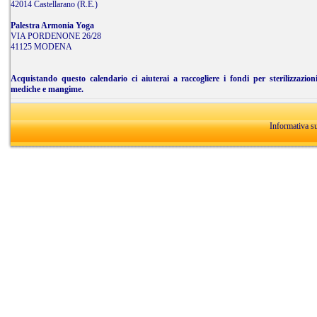
42014 Castellarano (R.E.)
Palestra Armonia Yoga
VIA PORDENONE 26/28
41125 MODENA
Acquistando questo calendario ci aiuterai a raccogliere i fondi per sterilizzazion
mediche e mangime.
Informativa s