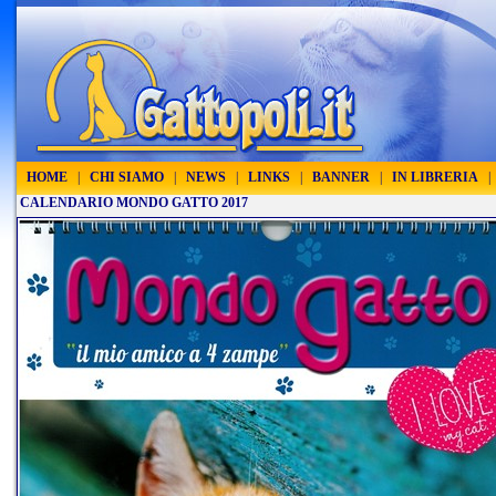
HOME
|
CHI SIAMO
|
NEWS
|
LINKS
|
BANNER
|
IN LIBRERIA
|
CALENDARIO MONDO GATTO 2017