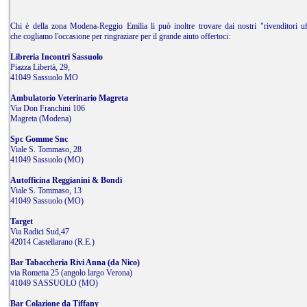
Chi è della zona Modena-Reggio Emilia li può inoltre trovare dai nostri "rivenditori uff
che cogliamo l'occasione per ringraziare per il grande aiuto offertoci:
Libreria Incontri Sassuolo
Piazza Libertà, 29,
41049 Sassuolo MO
Ambulatorio Veterinario Magreta
Via Don Franchini 106
Magreta (Modena)
Spc Gomme Snc
Viale S. Tommaso, 28
41049 Sassuolo (MO)
Autofficina Reggianini & Bondi
Viale S. Tommaso, 13
41049 Sassuolo (MO)
Target
Via Radici Sud,47
42014 Castellarano (R.E.)
Bar Tabaccheria Rivi Anna (da Nico)
via Rometta 25 (angolo largo Verona)
41049 SASSUOLO (MO)
Bar Colazione da Tiffany