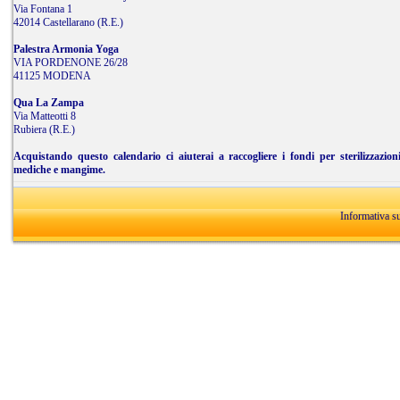
Via Fontana 1
42014 Castellarano (R.E.)
Palestra Armonia Yoga
VIA PORDENONE 26/28
41125 MODENA
Qua La Zampa
Via Matteotti 8
Rubiera (R.E.)
Acquistando questo calendario ci aiuterai a raccogliere i fondi per sterilizzazion
mediche e mangime.
Informativa s