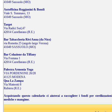
41049 Sassuolo (MO)
Autofficina Reggianini & Bondi
Viale S. Tommaso, 13
41049 Sassuolo (MO)
Target
Via Radici Sud,47
42014 Castellarano (R.E.)
Bar Tabaccheria Rivi Anna (da Nico)
via Rometta 25 (angolo largo Verona)
41049 SASSUOLO (MO)
Bar Colazione da Tiffany
Via Fontana 1
42014 Castellarano (R.E.)
Palestra Armonia Yoga
VIA PORDENONE 26/28
41125 MODENA
Qua La Zampa
Via Matteotti 8
Rubiera (R.E.)
Acquistando questo calendario ci aiuterai a raccogliere i fondi per sterilizzazion
mediche e mangime.