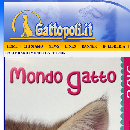
HOME
|
CHI SIAMO
|
NEWS
|
LINKS
|
BANNER
|
IN LIBRERIA
|
CALENDARIO MONDO GATTO 2016