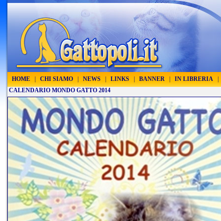
HOME
|
CHI SIAMO
|
NEWS
|
LINKS
|
BANNER
|
IN LIBRERIA
|
CALENDARIO MONDO GATTO 2014