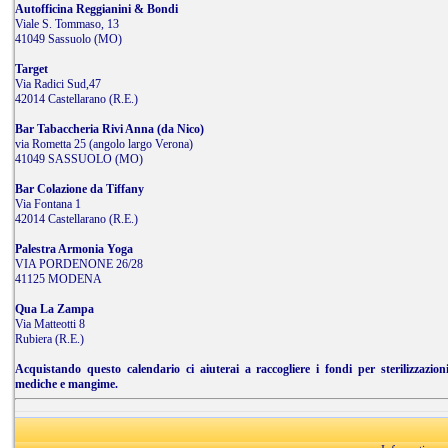
Autofficina Reggianini & Bondi
Viale S. Tommaso, 13
41049 Sassuolo (MO)
Target
Via Radici Sud,47
42014 Castellarano (R.E.)
Bar Tabaccheria Rivi Anna (da Nico)
via Rometta 25 (angolo largo Verona)
41049 SASSUOLO (MO)
Bar Colazione da Tiffany
Via Fontana 1
42014 Castellarano (R.E.)
Palestra Armonia Yoga
VIA PORDENONE 26/28
41125 MODENA
Qua La Zampa
Via Matteotti 8
Rubiera (R.E.)
Acquistando questo calendario ci aiuterai a raccogliere i fondi per sterilizzazion
mediche e mangime.